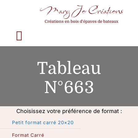
Passer
Mary Jo Créations
au
Créations en bois d'épaves de bateaux
contenu
Toggle
Navigation
Accueil
Tableau
Qui suis-je ?
N°663
La construction d’un tableau
Choisissez votre préférence de format :
Mes créations
Petit format carré 20×20
Format Carré
Choisir son format