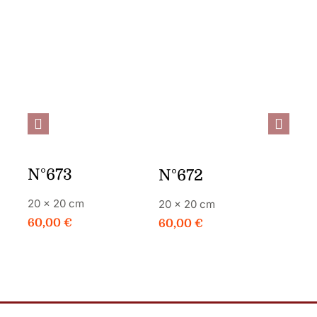
JE
PLUS DE
JE
PLUS DE
COMMANDE
DÉTAILS
COMMANDE
DÉTAILS
C
N°673
N°
N°672
20 × 20 cm
20 ×
20 × 20 cm
60,00
€
60,
60,00
€