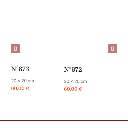
JE
PLUS DE
JE
PLUS DE
COMMANDE
DÉTAILS
COMMANDE
DÉTAILS
C
N°673
N°
N°672
20 × 20 cm
20 ×
20 × 20 cm
60,00
€
60,
60,00
€