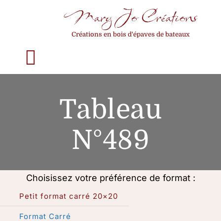
Passer
Mary Jo Créations
au
Créations en bois d'épaves de bateaux
contenu
Toggle
Navigation
Accueil
Tableau
Qui suis-je ?
N°489
La construction d’un tableau
Choisissez votre préférence de format :
Mes créations
Petit format carré 20×20
Format Carré
Choisir son format