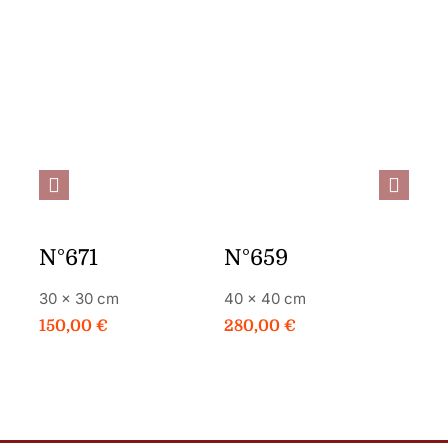
JE
PLUS DE
JE
PLUS DE
COMMANDE
DÉTAILS
COMMANDE
DÉTAILS
C
N°671
N°659
N°6
30 × 30 cm
40 × 40 cm
80 ×
150,00
€
280,00
€
400