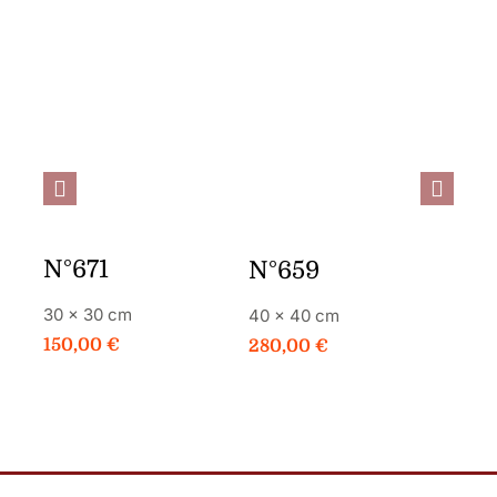
JE
PLUS DE
JE
PLUS DE
COMMANDE
DÉTAILS
COMMANDE
DÉTAILS
C
N°671
N°659
N°6
30 × 30 cm
40 × 40 cm
80 ×
150,00
€
280,00
€
400