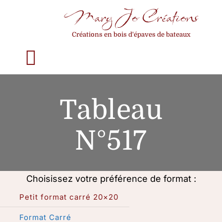
Passer
Mary Jo Créations
au
Créations en bois d'épaves de bateaux
contenu
Toggle
Navigation
Accueil
Tableau
Qui suis-je ?
N°517
La construction d’un tableau
Choisissez votre préférence de format :
Mes créations
Petit format carré 20×20
Format Carré
Choisir son format