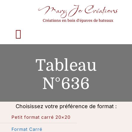
Passer
Mary Jo Créations
au
Créations en bois d'épaves de bateaux
contenu
Toggle
Navigation
Accueil
Tableau
Qui suis-je ?
N°636
La construction d’un tableau
Choisissez votre préférence de format :
Mes créations
Petit format carré 20×20
Format Carré
Choisir son format