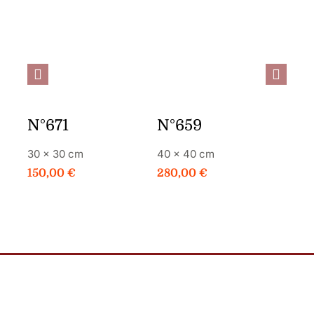
JE
PLUS DE
JE
PLUS DE
COMMANDE
DÉTAILS
COMMANDE
DÉTAILS
C
N°671
N°659
N°6
30 × 30 cm
40 × 40 cm
80 ×
150,00
€
280,00
€
400